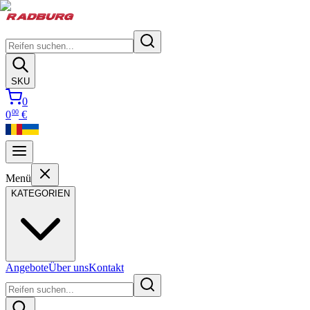
SKU
0
00
0
€
Menü
KATEGORIEN
Angebote
Über uns
Kontakt