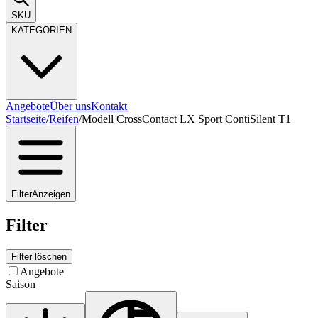
SKU
KATEGORIEN
Angebote
Über uns
Kontakt
Startseite
/
Reifen
/
Modell CrossContact LX Sport ContiSilent T1
Filter
Anzeigen
Filter
Filter löschen
Angebote
Saison