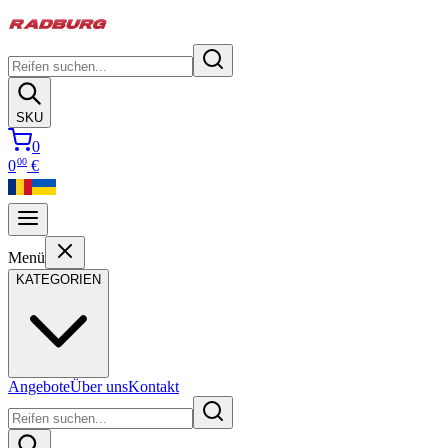
SKU
0
00
0
€
Menü
KATEGORIEN
Angebote
Über uns
Kontakt