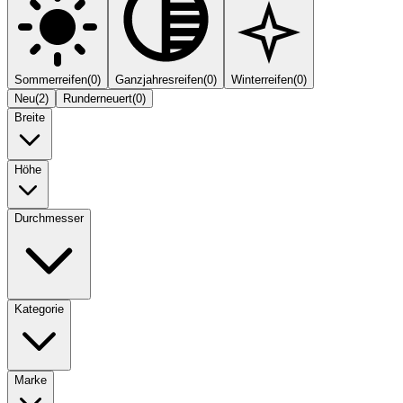
Sommerreifen
(
0
)
Ganzjahresreifen
(
0
)
Winterreifen
(
0
)
Neu
(
2
)
Runderneuert
(
0
)
Breite
Höhe
Durchmesser
Kategorie
Marke