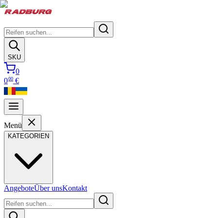
SKU
0
00
0
€
Menü
KATEGORIEN
Angebote
Über uns
Kontakt