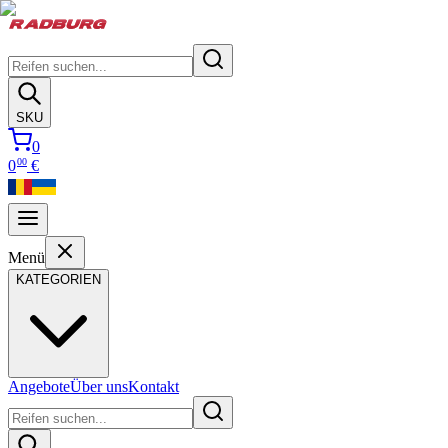
SKU
0
00
0
€
Menü
KATEGORIEN
Angebote
Über uns
Kontakt