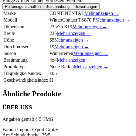
Einige Artikel können vorbestellt werden.
Reifeneigenschaften
Beschreibung
Bewertungen
Marke
CONTINENTAL
Mehr anzeigen →
Modell
WinterContact TS870 P
Mehr anzeigen →
Dimension
235/55 R19
Mehr anzeigen →
Breite
235
Mehr anzeigen →
Höhe
55
Mehr anzeigen →
Durchmesser
19
Mehr anzeigen →
Saison
Winterreifen
Mehr anzeigen →
Bestimmung
4x4
Mehr anzeigen →
Produkttyp
Neue Reifen
Mehr anzeigen →
Tragfähigkeitsindex
105
Geschwindigkeitsindex
H
Ähnliche Produkte
ÜBER UNS
Angaben gemäß § 5 TMG:
Faraon Import-Export GmbH
Am Schinderbuckel 35/5