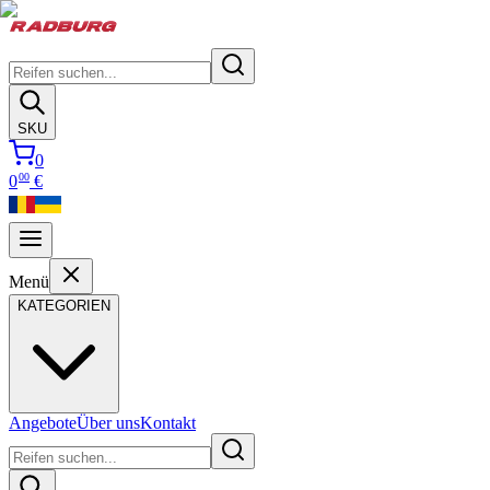
SKU
0
00
0
€
Menü
KATEGORIEN
Angebote
Über uns
Kontakt