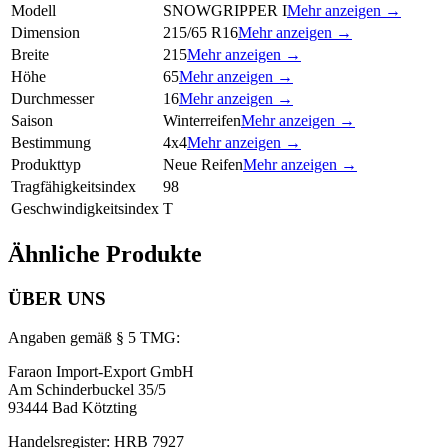
Modell
SNOWGRIPPER I
Mehr anzeigen →
Dimension
215/65 R16
Mehr anzeigen →
Breite
215
Mehr anzeigen →
Höhe
65
Mehr anzeigen →
Durchmesser
16
Mehr anzeigen →
Saison
Winterreifen
Mehr anzeigen →
Bestimmung
4x4
Mehr anzeigen →
Produkttyp
Neue Reifen
Mehr anzeigen →
Tragfähigkeitsindex
98
Geschwindigkeitsindex
T
Ähnliche Produkte
ÜBER UNS
Angaben gemäß § 5 TMG:
Faraon Import-Export GmbH
Am Schinderbuckel 35/5
93444 Bad Kötzting
Handelsregister: HRB 7927