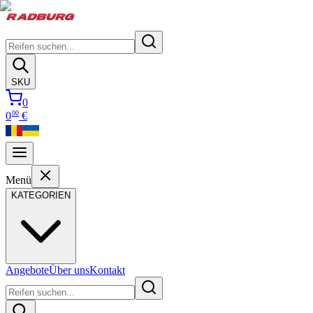
SKU
0
00
0
€
Menü
KATEGORIEN
Angebote
Über uns
Kontakt