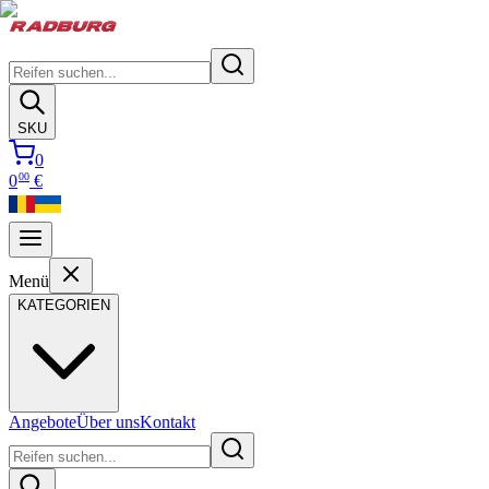
SKU
0
00
0
€
Menü
KATEGORIEN
Angebote
Über uns
Kontakt