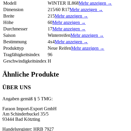
Modell
WINTER IL868
Mehr anzeigen →
Dimension
215/60 R17
Mehr anzeigen →
Breite
215
Mehr anzeigen →
Höhe
60
Mehr anzeigen →
Durchmesser
17
Mehr anzeigen →
Saison
Winterreifen
Mehr anzeigen →
Bestimmung
4x4
Mehr anzeigen →
Produkttyp
Neue Reifen
Mehr anzeigen →
Tragfähigkeitsindex
96
Geschwindigkeitsindex
H
Ähnliche Produkte
ÜBER UNS
Angaben gemäß § 5 TMG:
Faraon Import-Export GmbH
Am Schinderbuckel 35/5
93444 Bad Kötzting
Handelsregister: HRB 7927