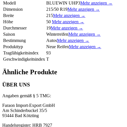
Modell
BLUEWIN UHP3
Mehr anzeigen →
Dimension
215/50 R19
Mehr anzeigen →
Breite
215
Mehr anzeigen →
Höhe
50
Mehr anzeigen →
Durchmesser
19
Mehr anzeigen →
Saison
Winterreifen
Mehr anzeigen →
Bestimmung
Autos
Mehr anzeigen →
Produkttyp
Neue Reifen
Mehr anzeigen →
Tragfähigkeitsindex
93
Geschwindigkeitsindex
T
Ähnliche Produkte
ÜBER UNS
Angaben gemäß § 5 TMG:
Faraon Import-Export GmbH
Am Schinderbuckel 35/5
93444 Bad Kötzting
Handelsregister: HRB 7927