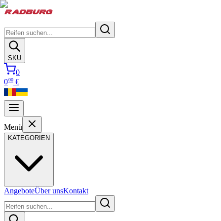
SKU
0
00
0
€
Menü
KATEGORIEN
Angebote
Über uns
Kontakt