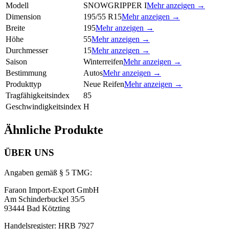
Modell
SNOWGRIPPER I
Mehr anzeigen →
Dimension
195/55 R15
Mehr anzeigen →
Breite
195
Mehr anzeigen →
Höhe
55
Mehr anzeigen →
Durchmesser
15
Mehr anzeigen →
Saison
Winterreifen
Mehr anzeigen →
Bestimmung
Autos
Mehr anzeigen →
Produkttyp
Neue Reifen
Mehr anzeigen →
Tragfähigkeitsindex
85
Geschwindigkeitsindex
H
Ähnliche Produkte
ÜBER UNS
Angaben gemäß § 5 TMG:
Faraon Import-Export GmbH
Am Schinderbuckel 35/5
93444 Bad Kötzting
Handelsregister: HRB 7927