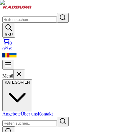
SKU
0
00
0
€
Menü
KATEGORIEN
Angebote
Über uns
Kontakt