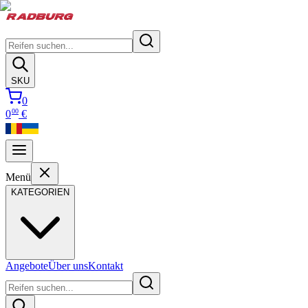
SKU
0
00
0
€
Menü
KATEGORIEN
Angebote
Über uns
Kontakt