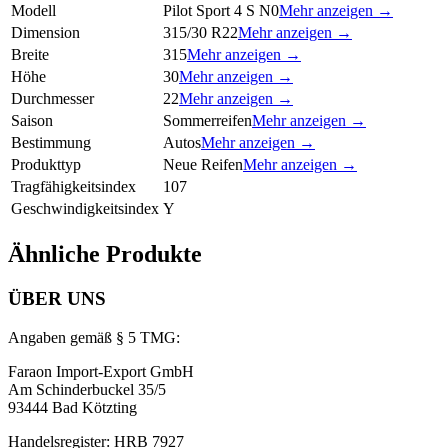
Modell
Pilot Sport 4 S N0
Mehr anzeigen →
Dimension
315/30 R22
Mehr anzeigen →
Breite
315
Mehr anzeigen →
Höhe
30
Mehr anzeigen →
Durchmesser
22
Mehr anzeigen →
Saison
Sommerreifen
Mehr anzeigen →
Bestimmung
Autos
Mehr anzeigen →
Produkttyp
Neue Reifen
Mehr anzeigen →
Tragfähigkeitsindex
107
Geschwindigkeitsindex
Y
Ähnliche Produkte
ÜBER UNS
Angaben gemäß § 5 TMG:
Faraon Import-Export GmbH
Am Schinderbuckel 35/5
93444 Bad Kötzting
Handelsregister: HRB 7927