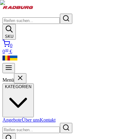
SKU
0
00
0
€
Menü
KATEGORIEN
Angebote
Über uns
Kontakt