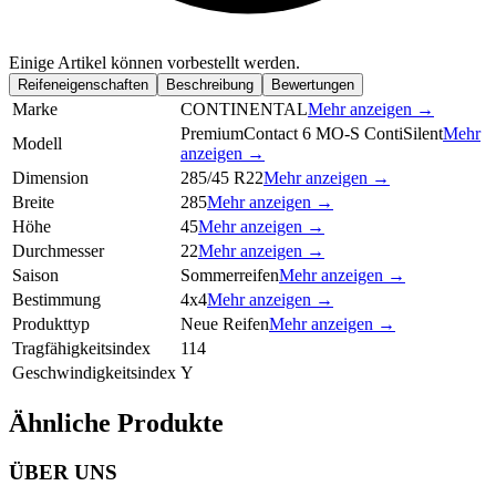
Einige Artikel können vorbestellt werden.
Reifeneigenschaften
Beschreibung
Bewertungen
Marke
CONTINENTAL
Mehr anzeigen →
PremiumContact 6 MO-S ContiSilent
Mehr
Modell
anzeigen →
Dimension
285/45 R22
Mehr anzeigen →
Breite
285
Mehr anzeigen →
Höhe
45
Mehr anzeigen →
Durchmesser
22
Mehr anzeigen →
Saison
Sommerreifen
Mehr anzeigen →
Bestimmung
4x4
Mehr anzeigen →
Produkttyp
Neue Reifen
Mehr anzeigen →
Tragfähigkeitsindex
114
Geschwindigkeitsindex
Y
Ähnliche Produkte
ÜBER UNS