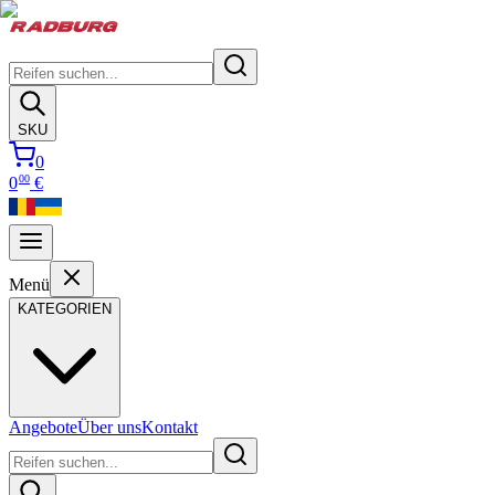
SKU
0
00
0
€
Menü
KATEGORIEN
Angebote
Über uns
Kontakt