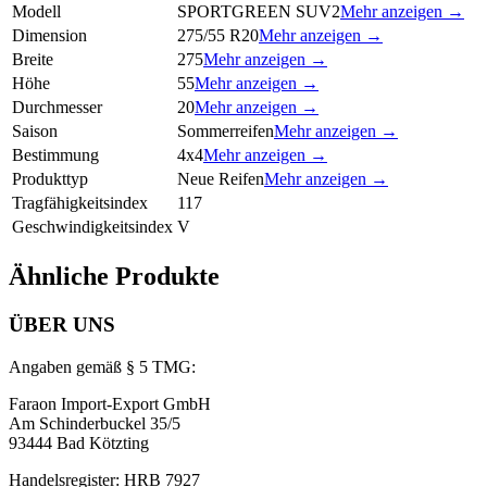
Modell
SPORTGREEN SUV2
Mehr anzeigen →
Dimension
275/55 R20
Mehr anzeigen →
Breite
275
Mehr anzeigen →
Höhe
55
Mehr anzeigen →
Durchmesser
20
Mehr anzeigen →
Saison
Sommerreifen
Mehr anzeigen →
Bestimmung
4x4
Mehr anzeigen →
Produkttyp
Neue Reifen
Mehr anzeigen →
Tragfähigkeitsindex
117
Geschwindigkeitsindex
V
Ähnliche Produkte
ÜBER UNS
Angaben gemäß § 5 TMG:
Faraon Import-Export GmbH
Am Schinderbuckel 35/5
93444 Bad Kötzting
Handelsregister: HRB 7927