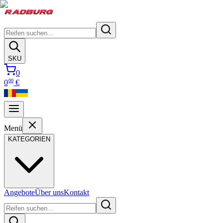
SKU
0
00
0
€
Menü
KATEGORIEN
Angebote
Über uns
Kontakt