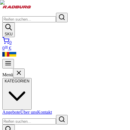
SKU
0
00
0
€
Menü
KATEGORIEN
Angebote
Über uns
Kontakt