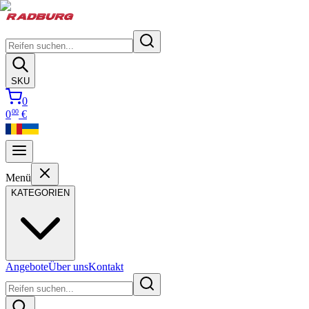
SKU
0
00
0
€
Menü
KATEGORIEN
Angebote
Über uns
Kontakt