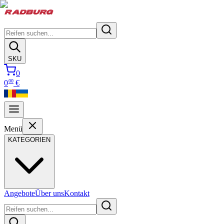
SKU
0
00
0
€
Menü
KATEGORIEN
Angebote
Über uns
Kontakt