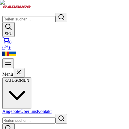
SKU
0
00
0
€
Menü
KATEGORIEN
Angebote
Über uns
Kontakt