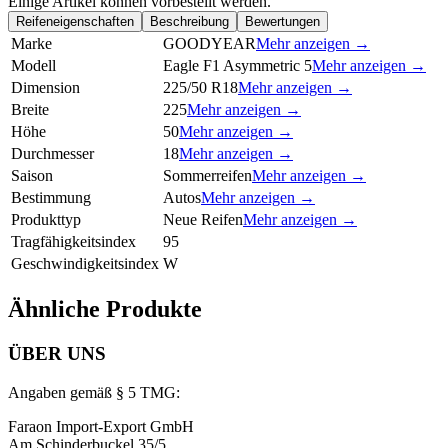
Einige Artikel können vorbestellt werden.
Reifeneigenschaften
Beschreibung
Bewertungen
Marke
GOODYEAR
Mehr anzeigen →
Modell
Eagle F1 Asymmetric 5
Mehr anzeigen →
Dimension
225/50 R18
Mehr anzeigen →
Breite
225
Mehr anzeigen →
Höhe
50
Mehr anzeigen →
Durchmesser
18
Mehr anzeigen →
Saison
Sommerreifen
Mehr anzeigen →
Bestimmung
Autos
Mehr anzeigen →
Produkttyp
Neue Reifen
Mehr anzeigen →
Tragfähigkeitsindex
95
Geschwindigkeitsindex
W
Ähnliche Produkte
ÜBER UNS
Angaben gemäß § 5 TMG:
Faraon Import-Export GmbH
Am Schinderbuckel 35/5