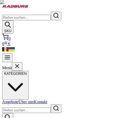
SKU
0
00
0
€
Menü
KATEGORIEN
Angebote
Über uns
Kontakt