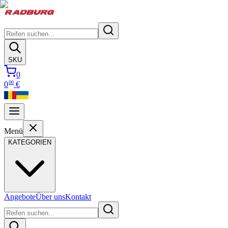
SKU
0
00
0
€
Menü
KATEGORIEN
Angebote
Über uns
Kontakt