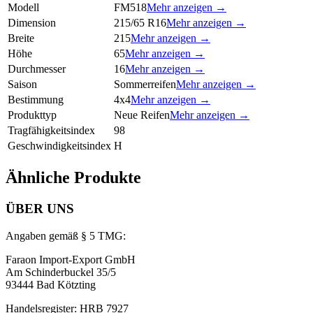
Modell
FM518
Mehr anzeigen →
Dimension
215/65 R16
Mehr anzeigen →
Breite
215
Mehr anzeigen →
Höhe
65
Mehr anzeigen →
Durchmesser
16
Mehr anzeigen →
Saison
Sommerreifen
Mehr anzeigen →
Bestimmung
4x4
Mehr anzeigen →
Produkttyp
Neue Reifen
Mehr anzeigen →
Tragfähigkeitsindex
98
Geschwindigkeitsindex
H
Ähnliche Produkte
ÜBER UNS
Angaben gemäß § 5 TMG:
Faraon Import-Export GmbH
Am Schinderbuckel 35/5
93444 Bad Kötzting
Handelsregister: HRB 7927