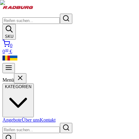
SKU
0
00
0
€
Menü
KATEGORIEN
Angebote
Über uns
Kontakt