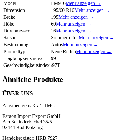
Modell
FM916
Mehr anzeigen →
Dimension
195/60 R16
Mehr anzeigen →
Breite
195
Mehr anzeigen →
Höhe
60
Mehr anzeigen →
Durchmesser
16
Mehr anzeigen →
Saison
Sommerreifen
Mehr anzeigen →
Bestimmung
Autos
Mehr anzeigen →
Produkttyp
Neue Reifen
Mehr anzeigen →
Tragfähigkeitsindex
99
Geschwindigkeitsindex
/97T
Ähnliche Produkte
ÜBER UNS
Angaben gemäß § 5 TMG:
Faraon Import-Export GmbH
Am Schinderbuckel 35/5
93444 Bad Kötzting
Handelsregister: HRB 7927