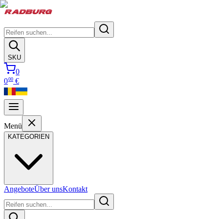
SKU
0
00
0
€
Menü
KATEGORIEN
Angebote
Über uns
Kontakt