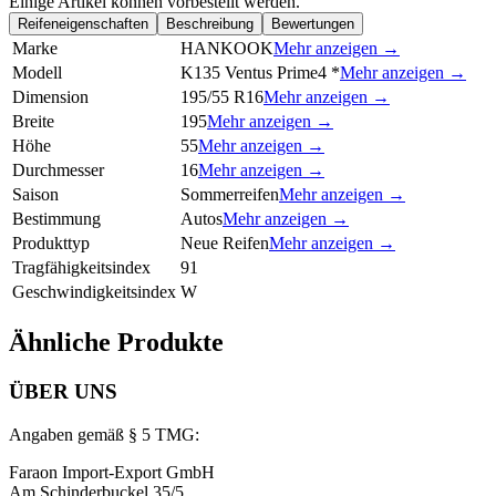
Einige Artikel können vorbestellt werden.
Reifeneigenschaften
Beschreibung
Bewertungen
Marke
HANKOOK
Mehr anzeigen →
Modell
K135 Ventus Prime4 *
Mehr anzeigen →
Dimension
195/55 R16
Mehr anzeigen →
Breite
195
Mehr anzeigen →
Höhe
55
Mehr anzeigen →
Durchmesser
16
Mehr anzeigen →
Saison
Sommerreifen
Mehr anzeigen →
Bestimmung
Autos
Mehr anzeigen →
Produkttyp
Neue Reifen
Mehr anzeigen →
Tragfähigkeitsindex
91
Geschwindigkeitsindex
W
Ähnliche Produkte
ÜBER UNS
Angaben gemäß § 5 TMG:
Faraon Import-Export GmbH
Am Schinderbuckel 35/5