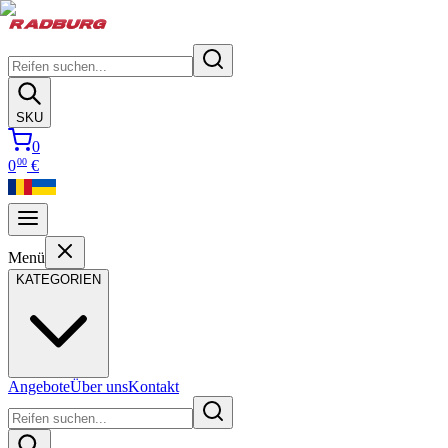
SKU
0
00
0
€
Menü
KATEGORIEN
Angebote
Über uns
Kontakt