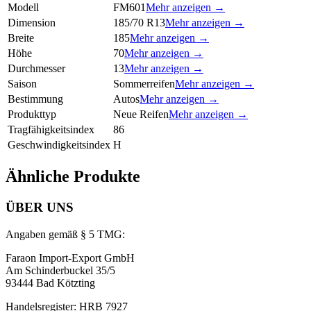
Modell
FM601
Mehr anzeigen →
Dimension
185/70 R13
Mehr anzeigen →
Breite
185
Mehr anzeigen →
Höhe
70
Mehr anzeigen →
Durchmesser
13
Mehr anzeigen →
Saison
Sommerreifen
Mehr anzeigen →
Bestimmung
Autos
Mehr anzeigen →
Produkttyp
Neue Reifen
Mehr anzeigen →
Tragfähigkeitsindex
86
Geschwindigkeitsindex
H
Ähnliche Produkte
ÜBER UNS
Angaben gemäß § 5 TMG:
Faraon Import-Export GmbH
Am Schinderbuckel 35/5
93444 Bad Kötzting
Handelsregister: HRB 7927