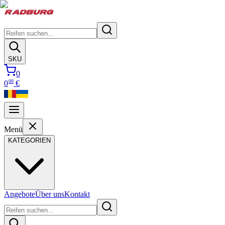
SKU
0
00
0
€
Menü
KATEGORIEN
Angebote
Über uns
Kontakt