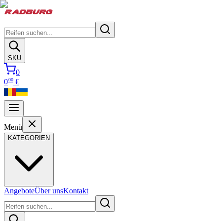
SKU
0
00
0
€
Menü
KATEGORIEN
Angebote
Über uns
Kontakt