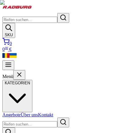
SKU
0
00
0
€
Menü
KATEGORIEN
Angebote
Über uns
Kontakt