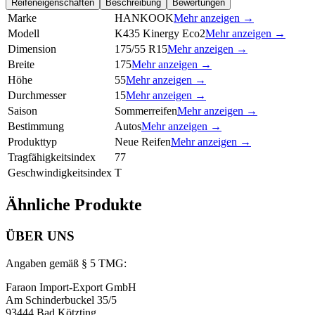
Reifeneigenschaften
Beschreibung
Bewertungen
Marke
HANKOOK
Mehr anzeigen →
Modell
K435 Kinergy Eco2
Mehr anzeigen →
Dimension
175/55 R15
Mehr anzeigen →
Breite
175
Mehr anzeigen →
Höhe
55
Mehr anzeigen →
Durchmesser
15
Mehr anzeigen →
Saison
Sommerreifen
Mehr anzeigen →
Bestimmung
Autos
Mehr anzeigen →
Produkttyp
Neue Reifen
Mehr anzeigen →
Tragfähigkeitsindex
77
Geschwindigkeitsindex
T
Ähnliche Produkte
ÜBER UNS
Angaben gemäß § 5 TMG:
Faraon Import-Export GmbH
Am Schinderbuckel 35/5
93444 Bad Kötzting