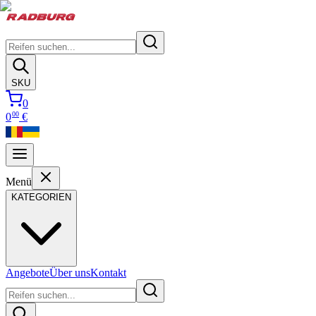
SKU
0
00
0
€
Menü
KATEGORIEN
Angebote
Über uns
Kontakt