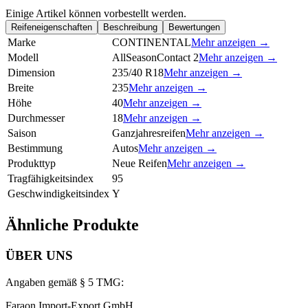
Einige Artikel können vorbestellt werden.
Reifeneigenschaften
Beschreibung
Bewertungen
Marke
CONTINENTAL
Mehr anzeigen →
Modell
AllSeasonContact 2
Mehr anzeigen →
Dimension
235/40 R18
Mehr anzeigen →
Breite
235
Mehr anzeigen →
Höhe
40
Mehr anzeigen →
Durchmesser
18
Mehr anzeigen →
Saison
Ganzjahresreifen
Mehr anzeigen →
Bestimmung
Autos
Mehr anzeigen →
Produkttyp
Neue Reifen
Mehr anzeigen →
Tragfähigkeitsindex
95
Geschwindigkeitsindex
Y
Ähnliche Produkte
ÜBER UNS
Angaben gemäß § 5 TMG:
Faraon Import-Export GmbH