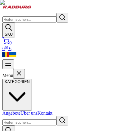
SKU
0
00
0
€
Menü
KATEGORIEN
Angebote
Über uns
Kontakt