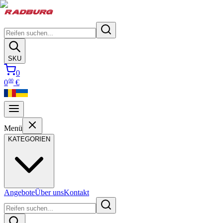
SKU
0
00
0
€
Menü
KATEGORIEN
Angebote
Über uns
Kontakt