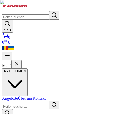
SKU
0
00
0
€
Menü
KATEGORIEN
Angebote
Über uns
Kontakt