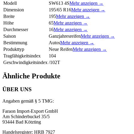
Modell
SW613 4S
Mehr anzeigen →
Dimension
195/65 R16
Mehr anzeigen →
Breite
195
Mehr anzeigen →
Höhe
65
Mehr anzeigen →
Durchmesser
16
Mehr anzeigen →
Saison
Ganzjahresreifen
Mehr anzeigen →
Bestimmung
Autos
Mehr anzeigen →
Produkttyp
Neue Reifen
Mehr anzeigen →
Tragfähigkeitsindex
104
Geschwindigkeitsindex
/102T
Ähnliche Produkte
ÜBER UNS
Angaben gemäß § 5 TMG:
Faraon Import-Export GmbH
Am Schinderbuckel 35/5
93444 Bad Kötzting
Handelsregister: HRB 7927