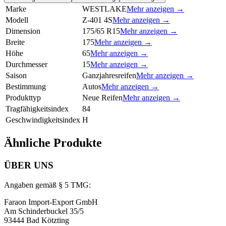
Marke
WESTLAKE
Mehr anzeigen →
Modell
Z-401 4S
Mehr anzeigen →
Dimension
175/65 R15
Mehr anzeigen →
Breite
175
Mehr anzeigen →
Höhe
65
Mehr anzeigen →
Durchmesser
15
Mehr anzeigen →
Saison
Ganzjahresreifen
Mehr anzeigen →
Bestimmung
Autos
Mehr anzeigen →
Produkttyp
Neue Reifen
Mehr anzeigen →
Tragfähigkeitsindex
84
Geschwindigkeitsindex
H
Ähnliche Produkte
ÜBER UNS
Angaben gemäß § 5 TMG:
Faraon Import-Export GmbH
Am Schinderbuckel 35/5
93444 Bad Kötzting