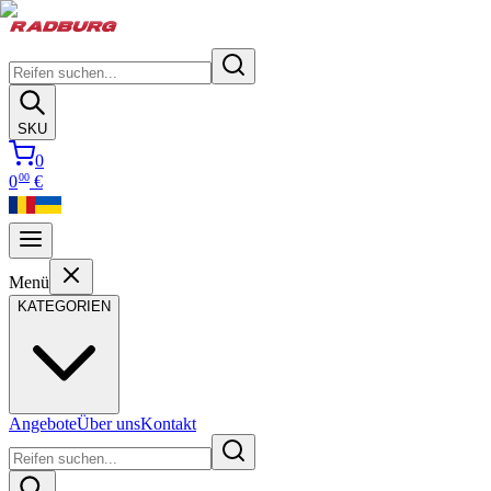
SKU
0
00
0
€
Menü
KATEGORIEN
Angebote
Über uns
Kontakt