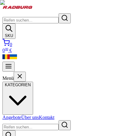
SKU
0
00
0
€
Menü
KATEGORIEN
Angebote
Über uns
Kontakt