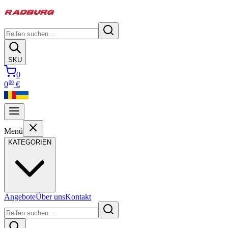
SKU
0
00
0
€
Menü
KATEGORIEN
Angebote
Über uns
Kontakt