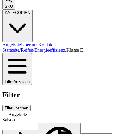
SKU
KATEGORIEN
Angebote
Über uns
Kontakt
Startseite
/
Reifen
/
Energieeffizienz
/
Klasse E
Filter
Anzeigen
Filter
Filter löschen
Angebote
Saison