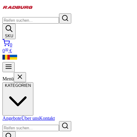
SKU
0
00
0
€
Menü
KATEGORIEN
Angebote
Über uns
Kontakt