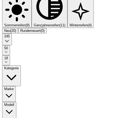
Sommerreifen
(
9
)
Ganzjahresreifen
(
11
)
Winterreifen
(
4
)
Neu
(
20
)
Runderneuert
(
0
)
245
50
18
Kategorie
Marke
Modell