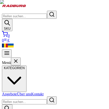
SKU
0
00
0
€
Menü
KATEGORIEN
Angebote
Über uns
Kontakt