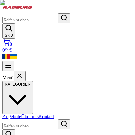
SKU
0
00
0
€
Menü
KATEGORIEN
Angebote
Über uns
Kontakt