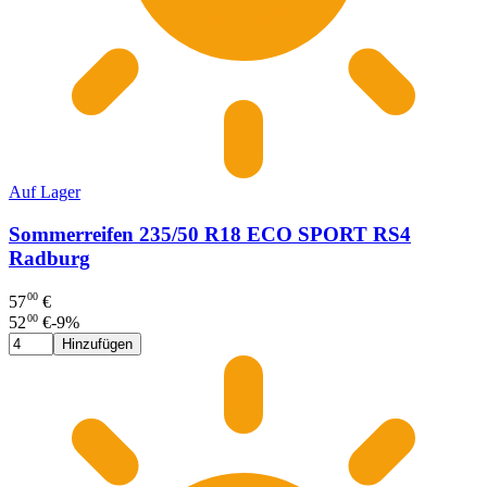
Auf Lager
Sommerreifen 235/50 R18 ECO SPORT RS4
Radburg
00
57
€
00
52
€
-
9
%
Hinzufügen