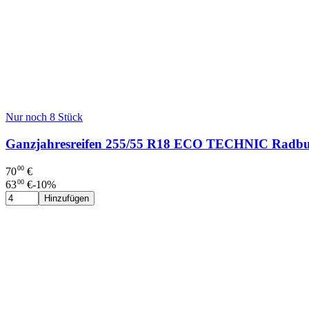
Nur noch 8 Stück
Ganzjahresreifen 255/55 R18 ECO TECHNIC Radb
00
70
€
00
63
€
-
10
%
Hinzufügen