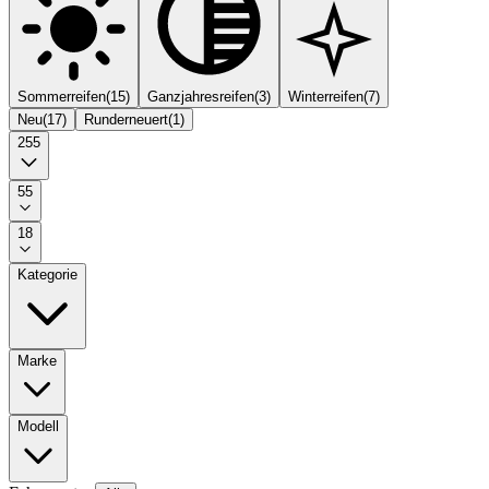
Sommerreifen
(
15
)
Ganzjahresreifen
(
3
)
Winterreifen
(
7
)
Neu
(
17
)
Runderneuert
(
1
)
255
55
18
Kategorie
Marke
Modell