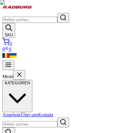
SKU
0
00
0
€
Menü
KATEGORIEN
Angebote
Über uns
Kontakt