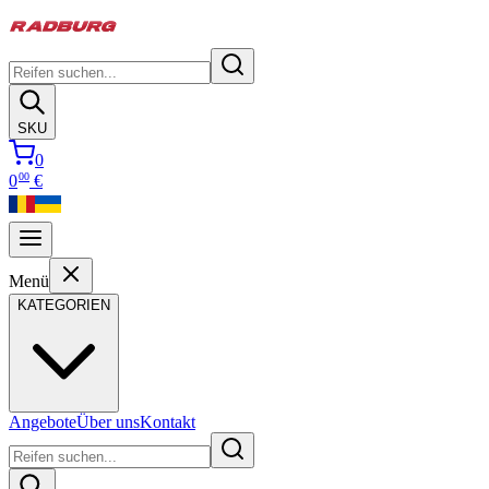
SKU
0
00
0
€
Menü
KATEGORIEN
Angebote
Über uns
Kontakt