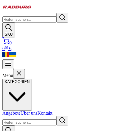
SKU
0
00
0
€
Menü
KATEGORIEN
Angebote
Über uns
Kontakt