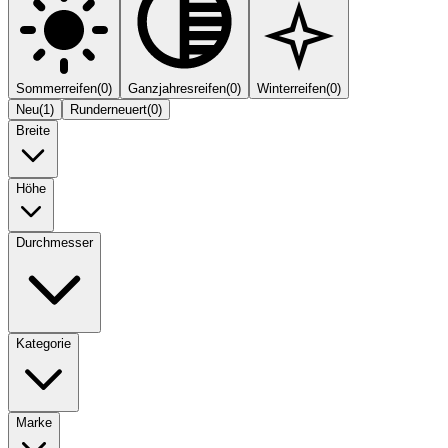
Sommerreifen
(
0
)
Ganzjahresreifen
(
0
)
Winterreifen
(
0
)
Neu
(
1
)
Runderneuert
(
0
)
Breite
Höhe
Durchmesser
Kategorie
Marke