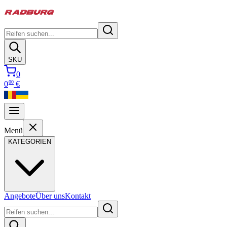
SKU
0
00
0
€
Menü
KATEGORIEN
Angebote
Über uns
Kontakt