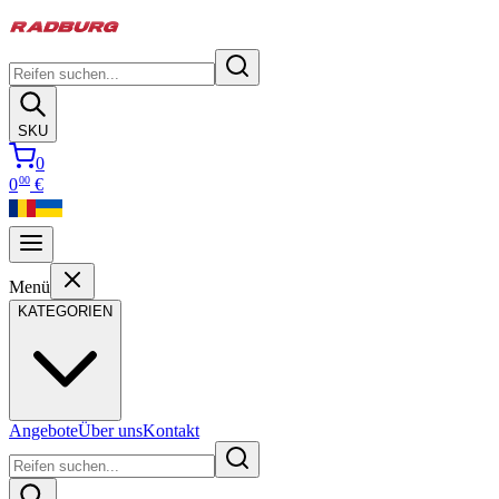
SKU
0
00
0
€
Menü
KATEGORIEN
Angebote
Über uns
Kontakt