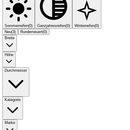
Sommerreifen
(
0
)
Ganzjahresreifen
(
0
)
Winterreifen
(
0
)
Neu
(
3
)
Runderneuert
(
0
)
Breite
Höhe
Durchmesser
Kategorie
Marke