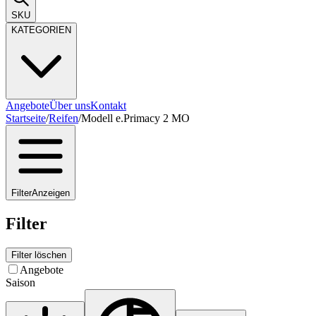
SKU
KATEGORIEN
Angebote
Über uns
Kontakt
Startseite
/
Reifen
/
Modell e.Primacy 2 MO
Filter
Anzeigen
Filter
Filter löschen
Angebote
Saison