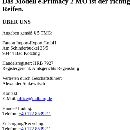
Das Modell e.Primacy 2 MO ist der richtig
Reifen.
ÜBER UNS
Angaben gemäß § 5 TMG:
Faraon Import-Export GmbH
Am Schinderbuckel 35/5
93444 Bad Kötzting
Handelsregister: HRB 7927
Registergericht: Amtsgerichts Regensburg
Vertreten durch Geschäftsführer:
Alexander Sinkewitsch
Kontakt
E-Mail:
office@radburg.de
Handel/Trading:
Telefon:
+49 172 8539211
Entsorgung/Recycling:
Telefon:
+49 172 8539211