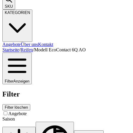
SKU
KATEGORIEN
Angebote
Über uns
Kontakt
Startseite
/
Reifen
/
Modell EcoContact 6Q AO
Filter
Anzeigen
Filter
Filter löschen
Angebote
Saison