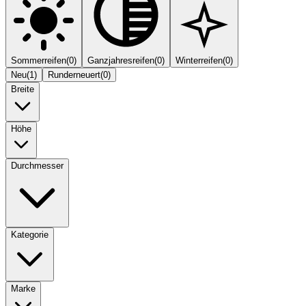
Sommerreifen
(
0
)
Ganzjahresreifen
(
0
)
Winterreifen
(
0
)
Neu
(
1
)
Runderneuert
(
0
)
Breite
Höhe
Durchmesser
Kategorie
Marke