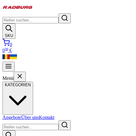
SKU
0
00
0
€
Menü
KATEGORIEN
Angebote
Über uns
Kontakt