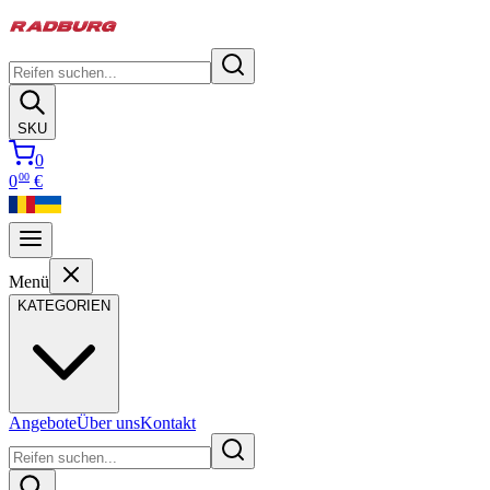
SKU
0
00
0
€
Menü
KATEGORIEN
Angebote
Über uns
Kontakt