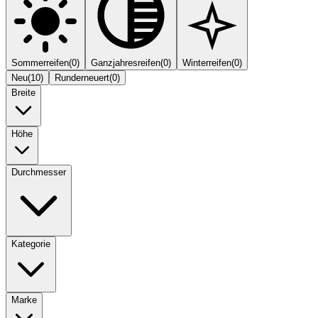
Sommerreifen
(
0
)
Ganzjahresreifen
(
0
)
Winterreifen
(
0
)
Neu
(
10
)
Runderneuert
(
0
)
Breite
Höhe
Durchmesser
Kategorie
Marke