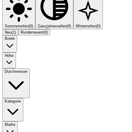
Sommerreifen
(
0
)
Ganzjahresreifen
(
0
)
Winterreifen
(
0
)
Neu
(
1
)
Runderneuert
(
0
)
Breite
Höhe
Durchmesser
Kategorie
Marke