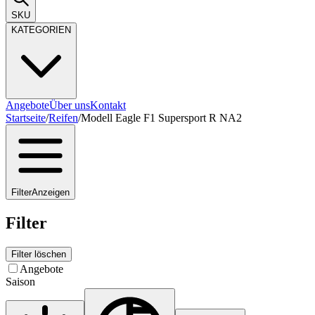
SKU
KATEGORIEN
Angebote
Über uns
Kontakt
Startseite
/
Reifen
/
Modell Eagle F1 Supersport R NA2
Filter
Anzeigen
Filter
Filter löschen
Angebote
Saison