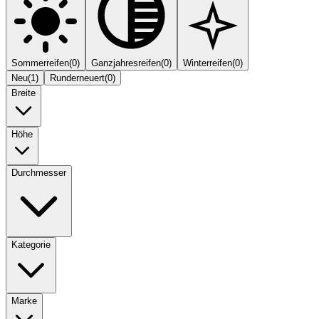
Sommerreifen
(
0
)
Ganzjahresreifen
(
0
)
Winterreifen
(
0
)
Neu
(
1
)
Runderneuert
(
0
)
Breite
Höhe
Durchmesser
Kategorie
Marke