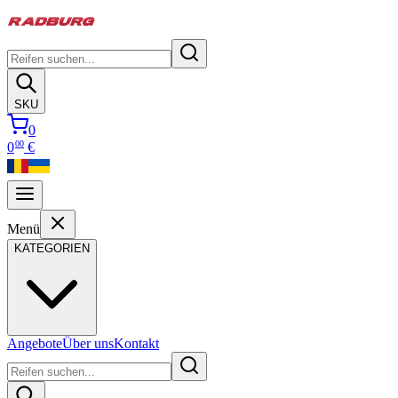
SKU
0
00
0
€
Menü
KATEGORIEN
Angebote
Über uns
Kontakt