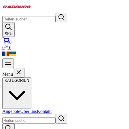
SKU
0
00
0
€
Menü
KATEGORIEN
Angebote
Über uns
Kontakt