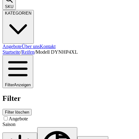
SKU
KATEGORIEN
Angebote
Über uns
Kontakt
Startseite
/
Reifen
/
Modell DYNHP4XL
Filter
Anzeigen
Filter
Filter löschen
Angebote
Saison