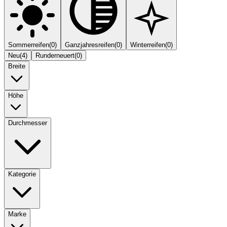
Sommerreifen
(
0
)
Ganzjahresreifen
(
0
)
Winterreifen
(
0
)
Neu
(
4
)
Runderneuert
(
0
)
Breite
Höhe
Durchmesser
Kategorie
Marke