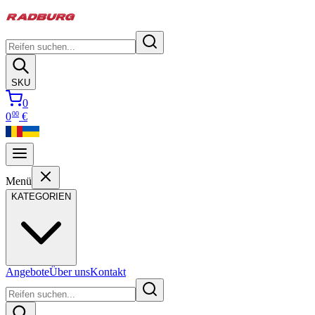
SKU
0
00
0
€
Menü
KATEGORIEN
Angebote
Über uns
Kontakt