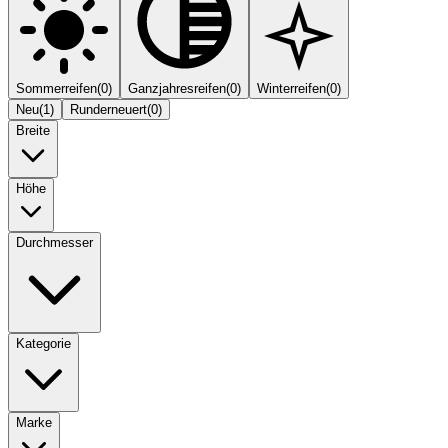
Sommerreifen
(
0
)
Ganzjahresreifen
(
0
)
Winterreifen
(
0
)
Neu
(
1
)
Runderneuert
(
0
)
Breite
Höhe
Durchmesser
Kategorie
Marke