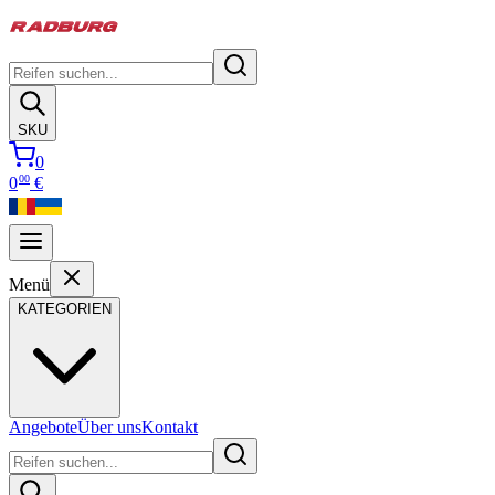
SKU
0
00
0
€
Menü
KATEGORIEN
Angebote
Über uns
Kontakt