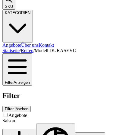
SKU
KATEGORIEN
Angebote
Über uns
Kontakt
Startseite
/
Reifen
/
Modell DURASEVO
Filter
Anzeigen
Filter
Filter löschen
Angebote
Saison