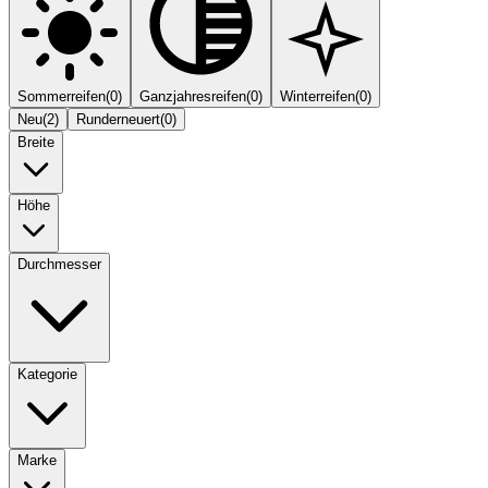
Sommerreifen
(
0
)
Ganzjahresreifen
(
0
)
Winterreifen
(
0
)
Neu
(
2
)
Runderneuert
(
0
)
Breite
Höhe
Durchmesser
Kategorie
Marke