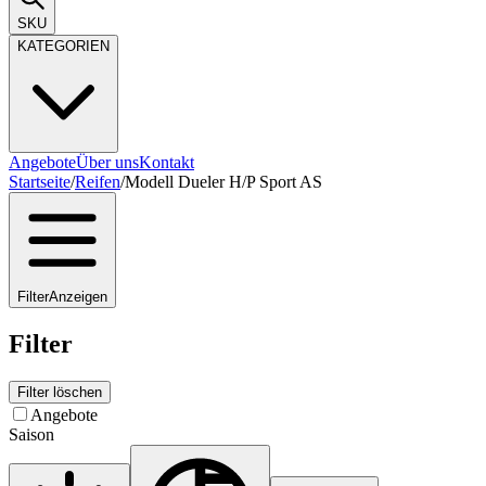
SKU
KATEGORIEN
Angebote
Über uns
Kontakt
Startseite
/
Reifen
/
Modell Dueler H/P Sport AS
Filter
Anzeigen
Filter
Filter löschen
Angebote
Saison