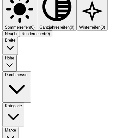
Sommerreifen
(
0
)
Ganzjahresreifen
(
0
)
Winterreifen
(
0
)
Neu
(
1
)
Runderneuert
(
0
)
Breite
Höhe
Durchmesser
Kategorie
Marke