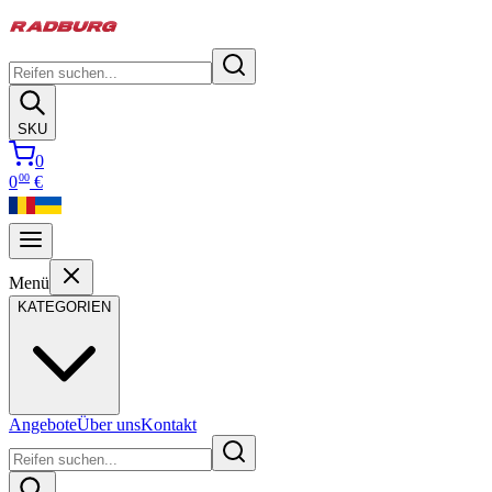
SKU
0
00
0
€
Menü
KATEGORIEN
Angebote
Über uns
Kontakt