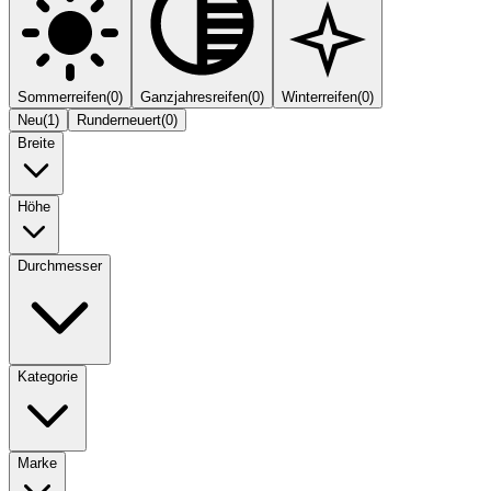
Sommerreifen
(
0
)
Ganzjahresreifen
(
0
)
Winterreifen
(
0
)
Neu
(
1
)
Runderneuert
(
0
)
Breite
Höhe
Durchmesser
Kategorie
Marke