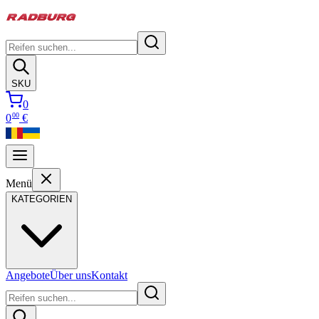
SKU
0
00
0
€
Menü
KATEGORIEN
Angebote
Über uns
Kontakt