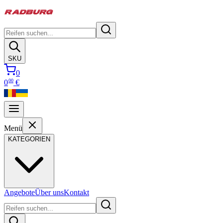
SKU
0
00
0
€
Menü
KATEGORIEN
Angebote
Über uns
Kontakt