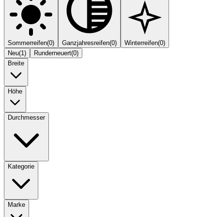
Sommerreifen
(
0
)
Ganzjahresreifen
(
0
)
Winterreifen
(
0
)
Neu
(
1
)
Runderneuert
(
0
)
Breite
Höhe
Durchmesser
Kategorie
Marke