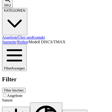
SKU
KATEGORIEN
Angebote
Über uns
Kontakt
Startseite
/
Reifen
/
Modell DISCS/TMAX
Filter
Anzeigen
Filter
Filter löschen
Angebote
Saison